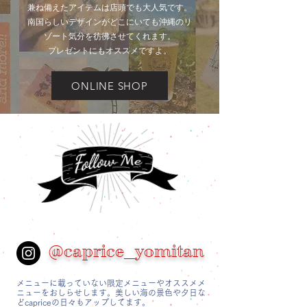
兼ね備えたアイテムは店頭でも大人気です。
南国らしいデザインがどこにいても沖縄のリ
ゾート気分を彷彿させてくれます。
プレゼントにもオススメですよ。
ONLINE SHOP
@caprice_yomitan
メニューに載っていない限定メニューやオススメメ
ニューをおしらせします。美しい海の景色や夕日な
どcapriceの日々もアップしてます。