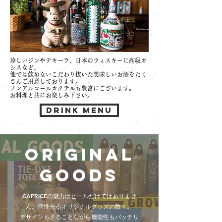
珍しいジンやテキーラ、日本のウィスキーに高級カ
シスなど、
他では飲めないこだわり抜いた美味しいお酒をたく
さんご用意しております。
ノンアルコールカクテルも豊富にございます。
お料理と共にお楽しみ下さい。
DRINK MENU
ORIGINAL
GOODS
CAPRICEの魅力はビールだけではありませ
ん。個性光るオリジナルグッズの数々。
デザインもさることながら機能性もバッチリ