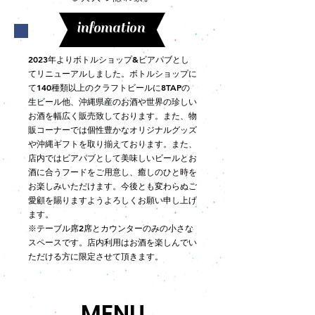
infomation
2023年よりボトルショップ&ビアパブとし
てリニューアルしました。ボトルショップに
て140種類以上のクラフトビールに8TAPの
生ビール他、沖縄県産のお酒や世界の珍しい
お酒を幅広く販売致しております。また、物
販コーナーでは個性豊かなオリジナルグッズ
や沖縄ギフトを取り揃えております。また、
店内ではビアパブとして美味しいビールとお
酒に合うフードをご用意し、癒しのひと時を
お楽しみいただけます。今後とも変わらぬご
愛顧を賜りますようよろしくお願い申し上げ
ます。
​※テーブル席2席とカウンターのみの小さな
スペースです。店内利用はお酒を楽しんでい
ただける方に限定させて頂きます。
MENU